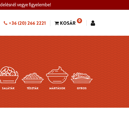
ndelésnél vegye figyelembe!
0
+36 (20) 266 2221
KOSÁR
SALÁTÁK
TÉSZTÁK
MÁRTÁSOK
GYROS