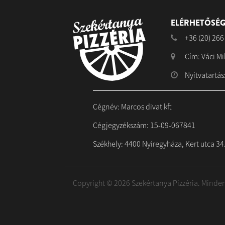
ELÉRHETŐSÉG
+36 (20) 266
Cím: Váci Mi
Nyitvatartás:
Cégnév: Marcos divat kft
Cégjegyzékszám: 15-09-067841
Székhely: 4400 Nyíregyháza, Kert utca 34. 
Copyright © 2026 Szekértanya Pizzéria. Minden