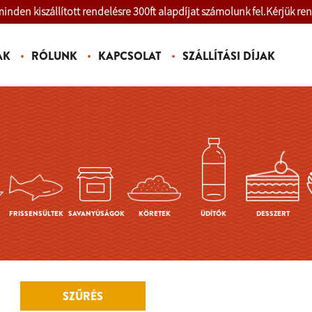
inden kiszállított rendelésre 300ft alapdíjat számolunk fel.Kérjük re
ÁK
RÓLUNK
KAPCSOLAT
SZÁLLÍTÁSI DÍJAK
FRISSENSÜLTEK
SAVANYÚSÁGOK
KÖRETEK
ÜDÍTŐK
DESSZERT
SZŰRÉS