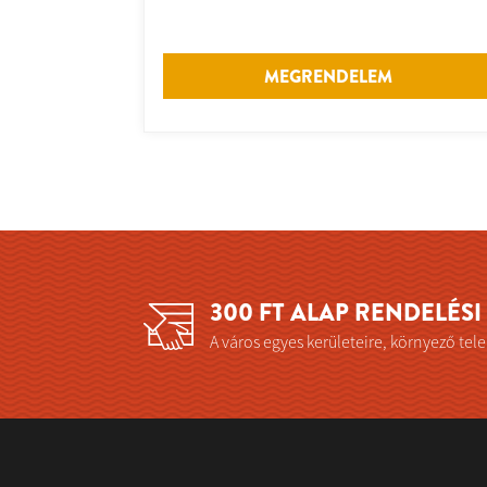
MEGRENDELEM
300 FT ALAP RENDELÉS
A város egyes kerületeire, környező telep