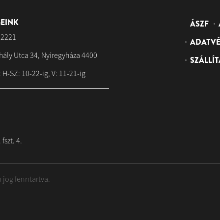
EINK
ÁSZF
 2221
ADATVÉ
hály Utca 34, Nyíregyháza 4400
SZÁLLÍT
 H-SZ: 10-22-ig, V: 11-21-ig
fszt. 4.
 jog fenntartva.