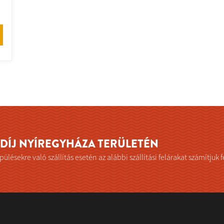
I DÍJ NYÍREGYHÁZA TERÜLETÉN
ülésekre való szállítás esetén az alábbi szállítási felárakat számítjuk f