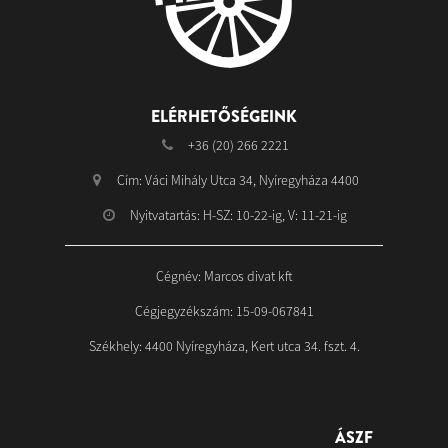
ELÉRHETŐSÉGEINK
+36 (20) 266 2221
Cím: Váci Mihály Utca 34, Nyíregyháza 4400
Nyitvatartás: H-SZ: 10-22-ig, V: 11-21-ig
Cégnév: Marcos divat kft
Cégjegyzékszám: 15-09-067841
Székhely: 4400 Nyíregyháza, Kert utca 34. fszt. 4.
ÁSZF