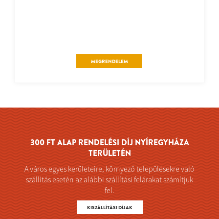
MEGRENDELEM
300 FT ALAP RENDELÉSI DÍJ NYÍREGYHÁZA
TERÜLETÉN
A város egyes kerületeire, környező településekre való
szállítás esetén az alábbi szállítási felárakat számítjuk
fel.
KISZÁLLÍTÁSI DÍJAK