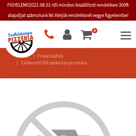
FIGYELEM!!2022.08.01-től minden kiszállított rendelésre 300ft
alapdíjat számolunk fel.Kérjük rendelésnél vegye figyelembe!
0
Főoldal
Frissensültek
Csirkemell filé szekértanya módra