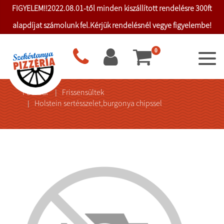
FIGYELEM!!2022.08.01-től minden kiszállított rendelésre 300ft
alapdíjat számolunk fel.Kérjük rendelésnél vegye figyelembe!
0
Főoldal
Frissensültek
Holstein sertésszelet,burgonya chipssel