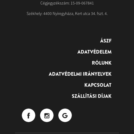
Cégjegyzékszám: 15-09-067841
Székhely: 4400 Nyíregyháza, Kert utca 34. fszt. 4.
ÁSZF
ADATVÉDELEM
RÓLUNK
ADATVÉDELMI IRÁNYELVEK
KAPCSOLAT
SZÁLLÍTÁSI DÍJAK