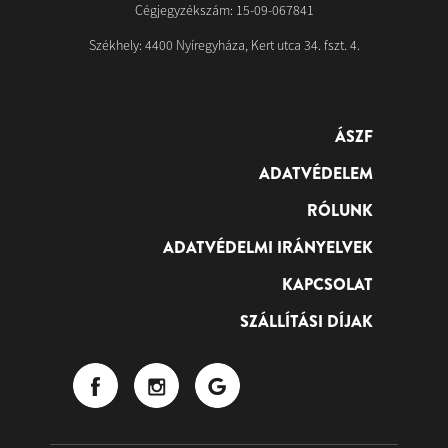
Cégjegyzékszám: 15-09-067841
Székhely: 4400 Nyíregyháza, Kert utca 34. fszt. 4.
ÁSZF
ADATVÉDELEM
RÓLUNK
ADATVÉDELMI IRÁNYELVEK
KAPCSOLAT
SZÁLLÍTÁSI DÍJAK