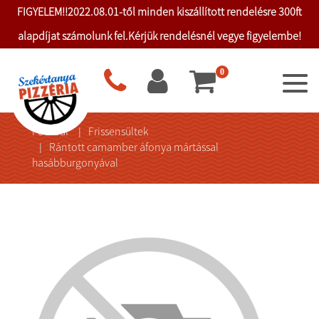
FIGYELEM!!2022.08.01-től minden kiszállított rendelésre 300ft
alapdíjat számolunk fel.Kérjük rendelésnél vegye figyelembe!
0
Főoldal
Frissensültek
Rántott camamber áfonya mártással
hasábburgonyával