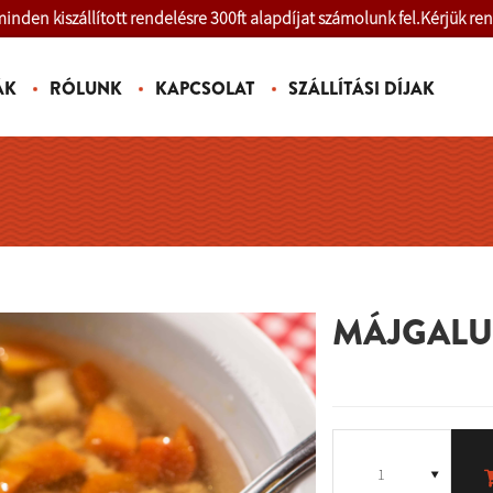
inden kiszállított rendelésre 300ft alapdíjat számolunk fel.Kérjük re
ÁK
RÓLUNK
KAPCSOLAT
SZÁLLÍTÁSI DÍJAK
MÁJGALU