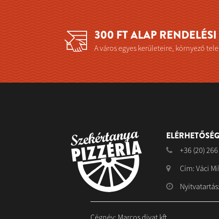
300 FT ALAP RENDELÉS
A város egyes kerületeire, környező telep
ELÉRHETŐSÉG
+36 (20) 266
Cím: Váci Mi
Nyitvatartás:
Cégnév: Marcos divat kft