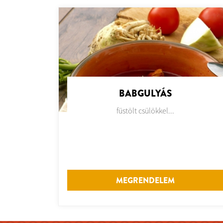
BABGULYÁS
füstölt csülökkel...
MEGRENDELEM