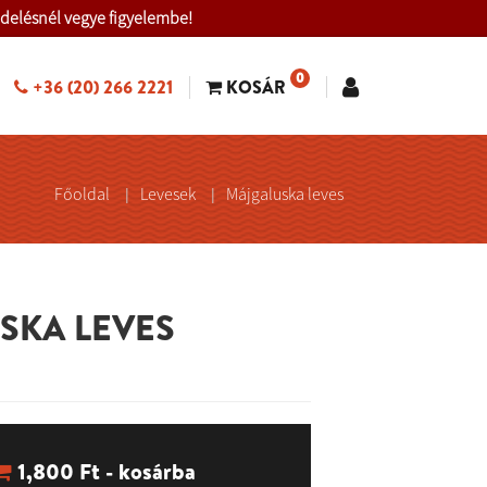
ndelésnél vegye figyelembe!
0
+36 (20) 266 2221
KOSÁR
Főoldal
Levesek
Májgaluska leves
SKA LEVES
1,800
Ft - kosárba