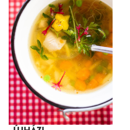
ÚJHÁZI