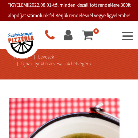
FIGYELEM!!2022.08.01-től minden kiszállított rendelésre 300ft
alapdíjat számolunk fel.Kérjük rendelésnél vegye figyelembe!
0
Főoldal
Levesek
Újházi tyúkhúsleves/csak hétvégén/